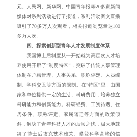
元。人民网、新华网、中国青年报等20多家新闻
媒体对系列活动进行了报道，系列活动图文直播
吸引了70多万人次观看，相关报道浏览量达100
多万人次。
四、探索创新型青年人才发展制度体系
我国博士后制度从一开始就为高层次人才培
养使用开辟了“制度特区”，突破了传统人事管理
体制在户籍管理、人事关系、职称评定、人员编
制、学科交叉等方面的限制。在“特区”里，由国
家和单位提供一定的生活、科研费用，培养独立
科研能力和创新能力。科研经费、工资待遇、住
房条件、职称评定、家属随迁等方面的政策倾
斜，解决了青年科技人才的后顾之忧，极大地鼓
舞了博士后攻克技术难关、攀登科学高峰的信