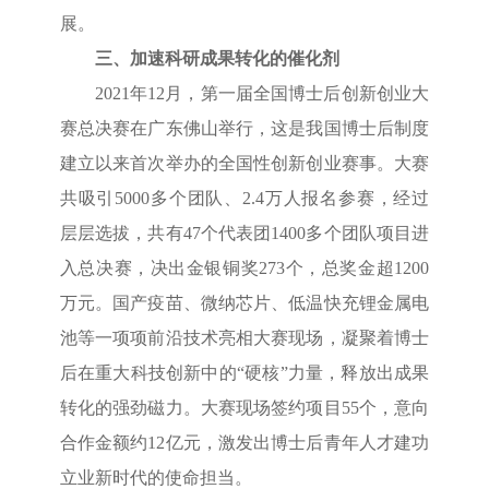
展。
三、加速科研成果转化的催化剂
2021年12月，第一届全国博士后创新创业大
赛总决赛在广东佛山举行，这是我国博士后制度
建立以来首次举办的全国性创新创业赛事。大赛
共吸引5000多个团队、2.4万人报名参赛，经过
层层选拔，共有47个代表团1400多个团队项目进
入总决赛，决出金银铜奖273个，总奖金超1200
万元。国产疫苗、微纳芯片、低温快充锂金属电
池等一项项前沿技术亮相大赛现场，凝聚着博士
后在重大科技创新中的“硬核”力量，释放出成果
转化的强劲磁力。大赛现场签约项目55个，意向
合作金额约12亿元，激发出博士后青年人才建功
立业新时代的使命担当。